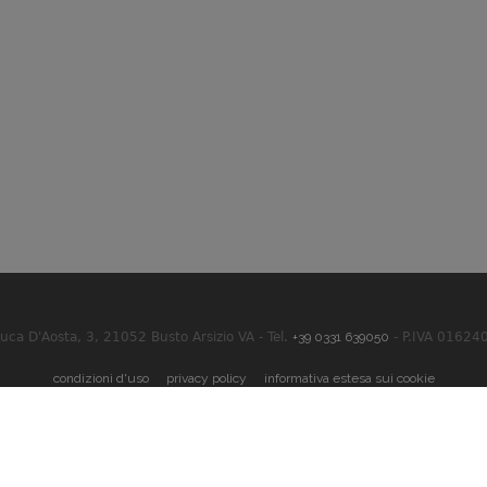
Duca D'Aosta, 3, 21052 Busto Arsizio VA - Tel.
+39 0331 639050
- P.IVA 01624
condizioni d'uso
privacy policy
informativa estesa sui cookie
 Powered By
Akira Digital