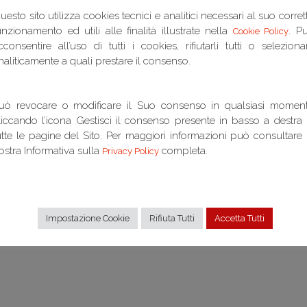
uesto sito utilizza cookies tecnici e analitici necessari al suo corret
unzionamento ed utili alle finalità illustrate nella
. P
Cookie Policy
mponente del Comitato Scientifico del Dipartimento di
cconsentire all’uso di tutti i cookies, rifiutarli tutti o seleziona
opean School of Economics.
naliticamente a quali prestare il consenso.
uò revocare o modificare il Suo consenso in qualsiasi momen
liccando l’icona Gestisci il consenso presente in basso a destra 
utte le pagine del Sito. Per maggiori informazioni può consultare 
ostra Informativa sulla
completa.
Privacy Policy
Impostazione Cookie
Rifiuta Tutti
Accetta Tutti