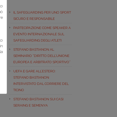
to
uò
IL SAFEGUARDING PER UNO SPORT
re
SICURO E RESPONSABILE
PARTECIPAZIONE COME SPEAKER A
EVENTO INTERNAZIONALE SUL
to
SAFEGUARDING DEGLI ATLETI
in
STEFANO BASTIANON AL
la
SEMINARIO “DIRITTO DELL’UNIONE
EUROPEA E ARBITRATO SPORTIVO”
UEFA E GARE ALL’ESTERO:
STEFANO BASTIANON
INTERVISTATO DAL CORRIERE DEL
TICINO
STEFANO BASTIANON SUI CASI
SERAING E SEMENYA