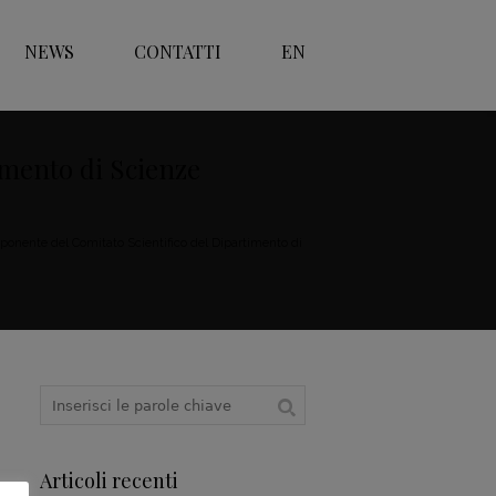
NEWS
CONTATTI
EN
imento di Scienze
onente del Comitato Scientifico del Dipartimento di
Articoli recenti