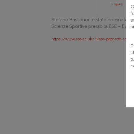
in
news
Q
f
Stefano Bastianon è stato nominato co
a
Scienze Sportive presso la ESE – Eur
a
https://www.ese.ac.uk/it/ese-progetto-sport
P
c
t
n