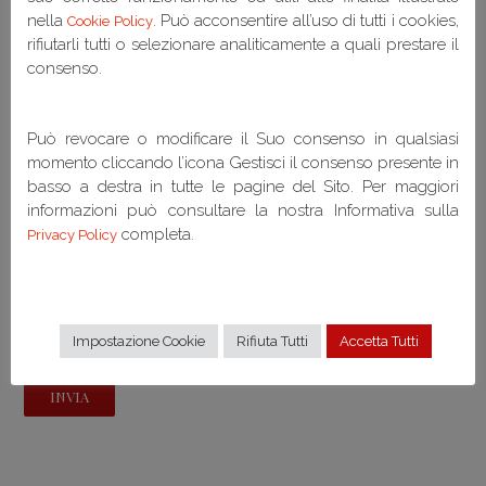
nella
. Può acconsentire all’uso di tutti i cookies,
Cookie Policy
rifiutarli tutti o selezionare analiticamente a quali prestare il
consenso.
Può revocare o modificare il Suo consenso in qualsiasi
momento cliccando l’icona Gestisci il consenso presente in
basso a destra in tutte le pagine del Sito. Per maggiori
informazioni può consultare la nostra Informativa sulla
completa.
Privacy Policy
Spunta per accettare i nostri termini (
)
Privacy Policy
Impostazione Cookie
Rifiuta Tutti
Accetta Tutti