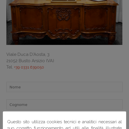
Viale Duca D'Aosta, 3
21052 Busto Arsizio (VA)
Tel.
+39 0331 639050
Questo sito utilizza cookies tecnici e analitici necessari al
suo corretto funzionamento ed utili alle finalità illustrate