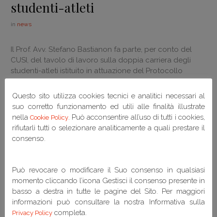
studenti-atleti
in
news
Il Prof. Avv. Stefano Bastianon fa parte, per conto del
CUSI, del tavolo di lavoro sulla doppia carriera degli
studenti-atleti istituito in attuazione del Protocollo
d’intesa firmato il 2 luglio 2020 tra CONI, CUSI e Unisport
Questo sito utilizza cookies tecnici e analitici necessari al
scarica l'allegato completo
suo corretto funzionamento ed utili alle finalità illustrate
nella
. Può acconsentire all’uso di tutti i cookies,
Cookie Policy
rifiutarli tutti o selezionare analiticamente a quali prestare il
consenso.
Può revocare o modificare il Suo consenso in qualsiasi
momento cliccando l’icona Gestisci il consenso presente in
Articoli recenti
basso a destra in tutte le pagine del Sito. Per maggiori
informazioni può consultare la nostra Informativa sulla
completa.
Privacy Policy