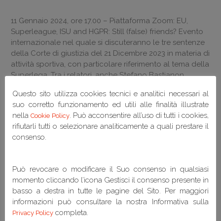
11 Gennaio 2024, ore 17.00 – Piattaforma Zoom: EU,
Superleague, ISU and HGPR: Still (false) friends? Evento
internazionale nel quale si discuteranno le tre sentenze
della Corte di giustizia del 21 Dicembre 2023 in materia di
attività sportiva, con particolare riferimento al tema della
Superlega. Tra i relatori, anche Stefano Bastianon.
Questo sito utilizza cookies tecnici e analitici necessari al
Scarica la copertina
suo corretto funzionamento ed utili alle finalità illustrate
nella
. Può acconsentire all’uso di tutti i cookies,
Cookie Policy
rifiutarli tutti o selezionare analiticamente a quali prestare il
consenso.
Può revocare o modificare il Suo consenso in qualsiasi
momento cliccando l’icona Gestisci il consenso presente in
Articoli recenti
basso a destra in tutte le pagine del Sito. Per maggiori
informazioni può consultare la nostra Informativa sulla
completa.
Privacy Policy
IL SAFEGUARDING PER UNO SPORT SICURO E RESPONSABILE