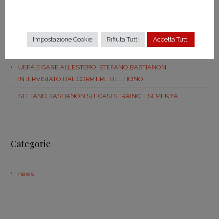
PARTECIPAZIONE COME SPEAKER A EVENTO
INTERNAZIONALE SUL SAFEGUARDING DEGLI ATLETI
STEFANO BASTIANON AL SEMINARIO “DIRITTO DELL’UNIONE
Impostazione Cookie
Rifiuta Tutti
Accetta Tutti
EUROPEA E ARBITRATO SPORTIVO”
UEFA E GARE ALL’ESTERO: STEFANO BASTIANON
INTERVISTATO DAL CORRIERE DEL TICINO
STEFANO BASTIANON SUI CASI SERAING E SEMENYA
Categorie
news