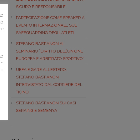
SICURO E RESPONSABILE
to
PARTECIPAZIONE COME SPEAKER A
uò
EVENTO INTERNAZIONALE SUL
re
SAFEGUARDING DEGLI ATLETI
STEFANO BASTIANON AL
SEMINARIO “DIRITTO DELL’UNIONE
to
EUROPEA E ARBITRATO SPORTIVO”
in
la
UEFA E GARE ALL’ESTERO:
STEFANO BASTIANON
INTERVISTATO DAL CORRIERE DEL
TICINO
STEFANO BASTIANON SUI CASI
SERAING E SEMENYA