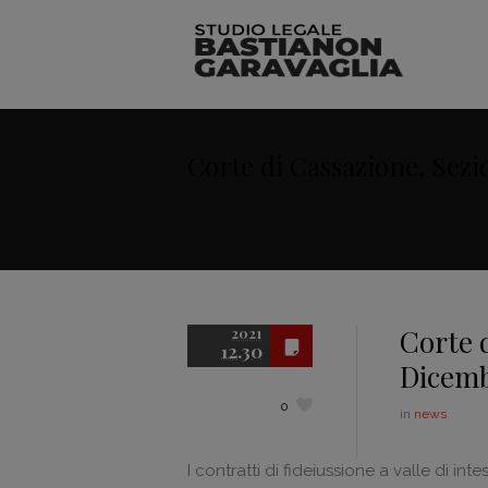
Corte di Cassazione, Sezi
Corte d
2021
12.30
Dicemb
0
in
news
I contratti di fideiussione a valle di in