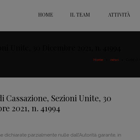
HOME
IL TEAM
ATTIVITÀ
oni Unite, 30 Dicembre 2021, n. 41994
Home
news
Corte di
i Cassazione, Sezioni Unite, 30
re 2021, n. 41994
tese dichiarate parzialmente nulle dall’Autorità garante, in