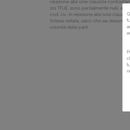
relazione alle sole clausole contrastant
101 TFUE, sono parzialmente nulli, ai sen
Q
cod. civ., in relazione alle sole claus
f
l’intesa vietata, salvo che sia desumibi
a
volontà delle parti.
a
P
c
t
n