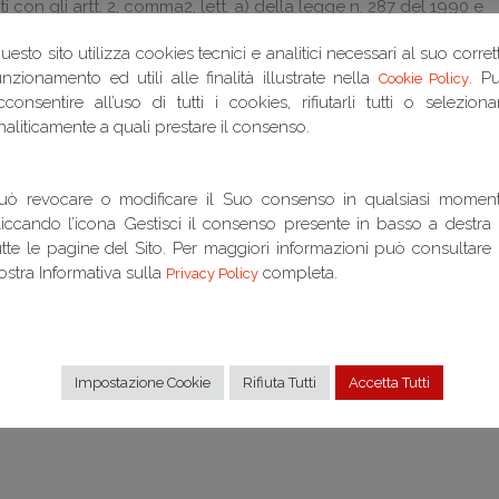
i con gli artt. 2, comma2, lett. a) della legge n. 287 del 1990 e
si dell’art. 2, comma 3, della legge succitata e dell’art. 1419
uesto sito utilizza cookies tecnici e analitici necessari al suo corret
ole che riproducano quello schema unilaterale costituente
unzionamento ed utili alle finalità illustrate nella
. P
le dal contratto, o sia altrimenti comprovata, una diversa
Cookie Policy
cconsentire all’uso di tutti i cookies, rifiutarli tutti o seleziona
naliticamente a quali prestare il consenso.
uò revocare o modificare il Suo consenso in qualsiasi momen
liccando l’icona Gestisci il consenso presente in basso a destra 
utte le pagine del Sito. Per maggiori informazioni può consultare 
ostra Informativa sulla
completa.
Privacy Policy
Impostazione Cookie
Rifiuta Tutti
Accetta Tutti